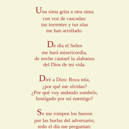
U
na sima grita a otra sima
con voz de cascadas:
tus torrentes y tus olas
me han arrollado.
D
e día el Señor
me hará misericordia,
de noche cantaré la alabanza
del Dios de mi vida.
D
iré a Dios: Roca mía,
¿por qué me olvidas?
¿Por qué voy andando sombrío,
hostigado por mi enemigo?
S
e me rompen los huesos
por las burlas del adversario;
todo el día me preguntan: