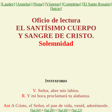
[Laudes]
[Angelus]
[Nona]
[Vísperas]
[Completas]
[El Santo Rosario]
[Inicio]
Oficio de lectura
EL SANTÍSIMO CUERPO
Y SANGRE DE CRISTO.
Solemnidad
I
NVITATORIO
V.
Señor, abre mis labios.
R.
Y mi boca proclamará tu alabanza.
Ant
A Cristo, el Señor, el pan de vida, venid, adorémosle.
[Sal 94]
ó
[Sal 99]
ó
[Sal 66]
ó
[Sal 23]