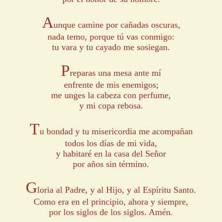
A
unque camine por cañadas oscuras,
nada temo, porque tú vas conmigo:
tu vara y tu cayado me sosiegan.
P
reparas una mesa ante mí
enfrente de mis enemigos;
me unges la cabeza con perfume,
y mi copa rebosa.
T
u bondad y tu misericordia me acompañan
todos los días de mi vida,
y habitaré en la casa del Señor
por años sin término.
G
loria al Padre, y al Hijo, y al Espíritu Santo.
Como era en el principio, ahora y siempre,
por los siglos de los siglos. Amén.