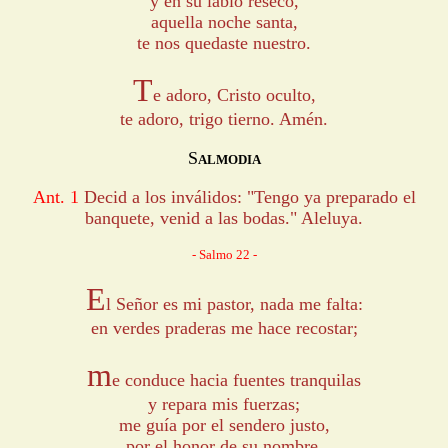
y en su labio reseco,
aquella noche santa,
te nos quedaste nuestro.
T
e adoro, Cristo oculto,
te adoro, trigo tierno. Amén.
S
ALMODIA
Ant. 1
Decid a los inválidos: "Tengo ya preparado el
banquete, venid a las bodas." Aleluya.
- Salmo 22 -
E
l Señor es mi pastor, nada me falta:
en verdes praderas me hace recostar;
m
e conduce hacia fuentes tranquilas
y repara mis fuerzas;
me guía por el sendero justo,
por el honor de su nombre.