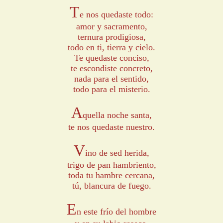
T
e nos quedaste todo:
amor y sacramento,
ternura prodigiosa,
todo en ti, tierra y cielo.
Te quedaste conciso,
te escondiste concreto,
nada para el sentido,
todo para el misterio.
A
quella noche santa,
te nos quedaste nuestro.
V
ino de sed herida,
trigo de pan hambriento,
toda tu hambre cercana,
tú, blancura de fuego.
E
n este frío del hombre