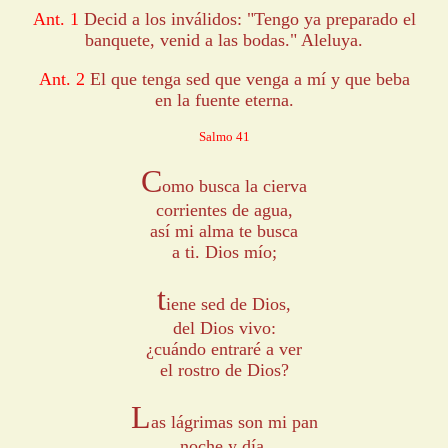
Ant. 1
Decid a los inválidos: "Tengo ya preparado el
banquete, venid a las bodas." Aleluya.
Ant. 2
El que tenga sed que venga a mí y que beba
en la fuente eterna.
Salmo 41
C
omo busca la cierva
corrientes de agua,
así mi alma te busca
a ti. Dios mío;
t
iene sed de Dios,
del Dios vivo:
¿cuándo entraré a ver
el rostro de Dios?
L
as lágrimas son mi pan
noche y día,